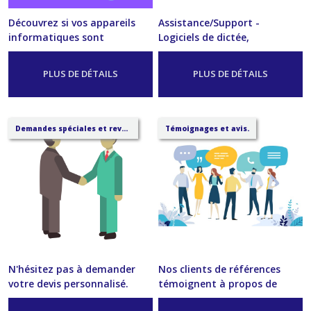
Découvrez si vos appareils
Assistance/Support -
informatiques sont
Logiciels de dictée,
compatibles avec nos
transcription et de
solutions.
reconnaissance vocale.
-
Service
PLUS DE DÉTAILS
PLUS DE DÉTAILS
-
Service
Demandes spéciales et revendeurs.
Témoignages et avis.
N'hésitez pas à demander
Nos clients de références
votre devis personnalisé.
témoignent à propos de
Envoi en moins de deux
leurs solutions. Lisez leurs