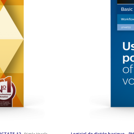
DICTATE 12
Logiciel de dictée basique - 