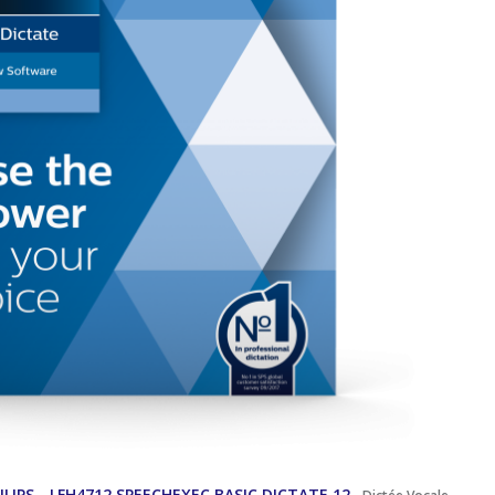
PHILIPS - LFH4712 SPEECHEXEC BASIC DICTATE 12