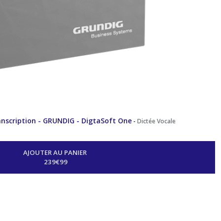
transcription - GRUNDIG - DigtaSoft One
-
Dictée Vocale
AJOUTER AU PANIER
239
€
99