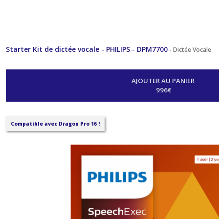
Cassette
(8)
Service
Starter Kit de dictée vocale - PHILIPS - DPM7700
-
Dictée Vocale
(8)
AJOUTER AU PANIER
996
€
Afficher
les
résultats
Compatible avec Dragon Pro 16 !