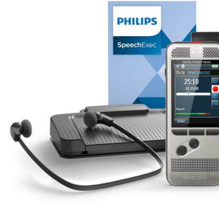
Transcription
(12)
Reconnaissance
Vocale
Dragon
(4)
SpeechLive
(4)
Réunion
(3)
Casque-
Accessoire
(10)