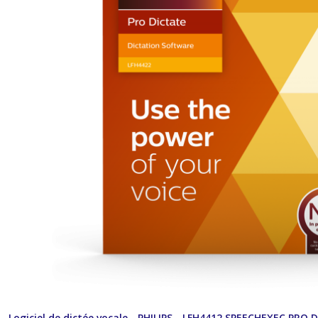
Logiciel de dictée vocale - PHILIPS - LFH4412 SPEECHEXEC PRO 