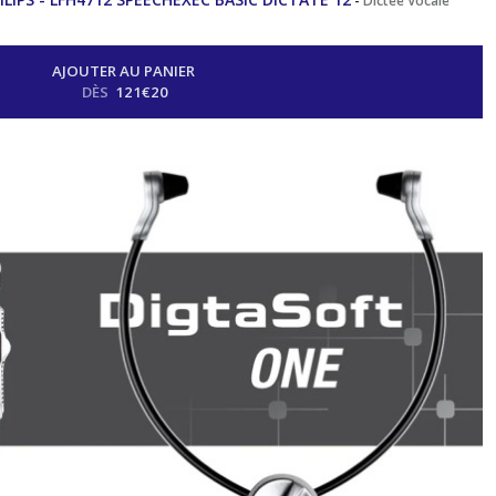
-
Dictée Vocale
AJOUTER AU PANIER
DÈS
121
€
20