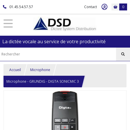
01.45.54.57.57
Contact
0
La dictée vocale au service de votre productivité
Accueil
Microphone
Microphone - GRUNDIG - DIGTA SONICMIC 3