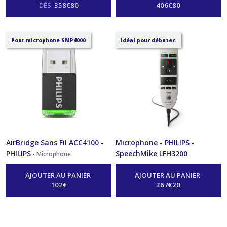
DÈS
358
€
80
406
€
80
Pour microphone SMP4000
Idéal pour débuter.
AirBridge Sans Fil ACC4100 -
Microphone - PHILIPS -
PHILIPS
SpeechMike LFH3200
-
Microphone
-
Microphone
AJOUTER AU PANIER
AJOUTER AU PANIER
102
€
367
€
20