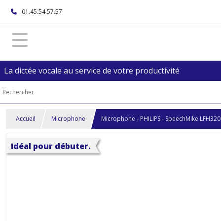
01.45.54.57.57
La dictée vocale au service de votre productivité
Accueil
Microphone
Microphone - PHILIPS - SpeechMike LFH320
Idéal pour débuter.