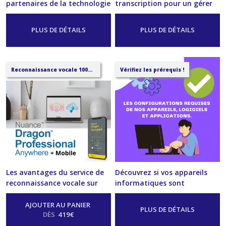
partenaires de la technologie
transcription pour un gérer
vocale sécurisent vos
un grand volume de fichiers.
-
Service
données.
-
Service
PLUS DE DÉTAILS
PLUS DE DÉTAILS
Reconnaissance vocale 100% Cloud.
Vérifiez les prérequis !
Les avantages du service de
Découvrez si vos appareils
reconnaissance vocale sur
informatiques sont
Cloud pour PC et
compatibles avec nos
Smartphone.
solutions.
AJOUTER AU PANIER
-
Service
-
Service
PLUS DE DÉTAILS
DÈS
419
€